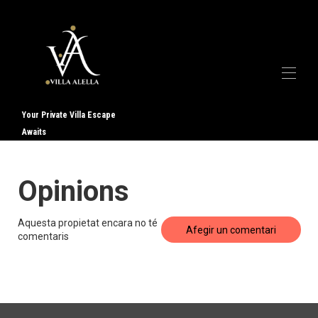
Your Private Villa Escape
Awaits
Inici
Galeria
Sobre els EUA
▾
Opinions
Serveis
▾
Contacte
Opinions
Aquesta propietat encara no té
Afegir un comentari
comentaris