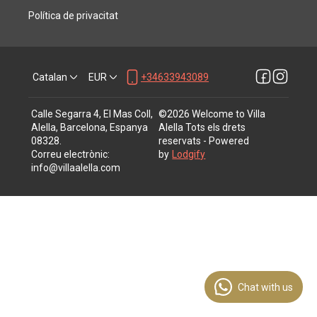
Política de privacitat
Catalan
EUR
+34633943089
Calle Segarra 4, El Mas Coll,
©
2026
Welcome to Villa
Alella, Barcelona, Espanya
Alella
Tots els drets
08328
.
reservats
- Powered
Correu electrònic
:
by
Lodgify
info@villaalella.com
Chat with us