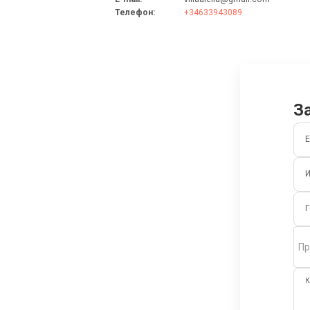
Телефон
:
+34633943089
З
E
Г
Пр
К