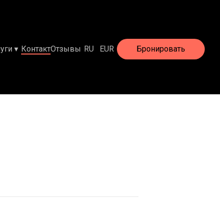
луги
▾
Контакт
Отзывы
RU
EUR
Бронировать