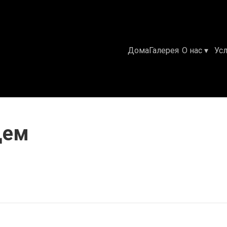
Дома
Галерея
О нас
▾
Ус
щем